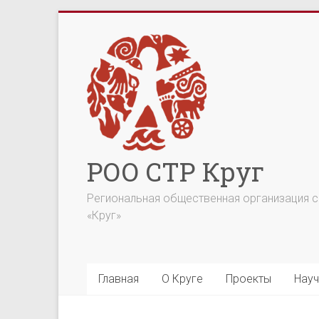
Перейти
к
содержимому
РОО СТР Круг
Региональная общественная организация со
«Круг»
Главная
О Круге
Проекты
Науч