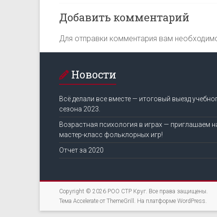
Добавить комментарий
Для отправки комментария вам необходи
Новости
Всё делали все вместе — итоговый выезд учебно
сезона 2023.
Возрастная психология в играх — приглашаем н
мастер-класс фольклорных игр!
Отчет за 2020
Copyright © 2026
РОО СТР Круг
. Все права защищены.
Тема
Accelerate
от ThemeGrill. На платформе
WordPress
.