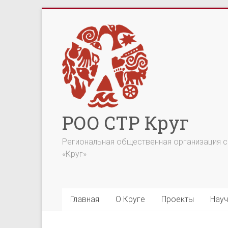
Перейти
к
содержимому
РОО СТР Круг
Региональная общественная организация со
«Круг»
Главная
О Круге
Проекты
Науч