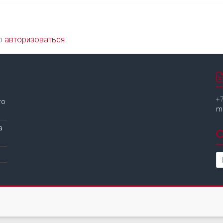
мо
авторизоваться
.
+7
го
m
а