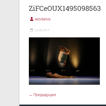
ZiFCeOUX1495098563
aesdanus
23.05.2017
← Предыдущее