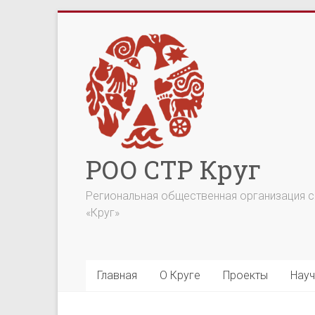
Перейти
к
содержимому
РОО СТР Круг
Региональная общественная организация со
«Круг»
Главная
О Круге
Проекты
Науч