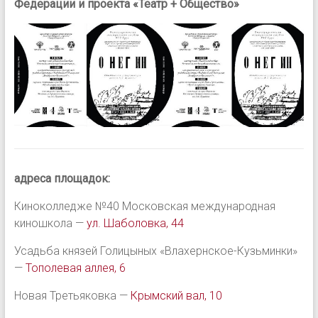
Федерации и проекта «Театр + Общество»
адреса площадок:
Киноколледже №40 Московская международная
киношкола —
ул. Шаболовка, 44
Усадьба князей Голицыных «Влахернское-Кузьминки»
—
Тополевая аллея, 6
Новая Третьяковка —
Крымский вал, 10