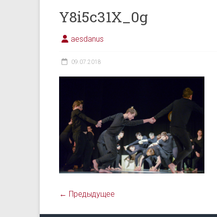
Y8i5c31X_0g
aesdanus
09.07.2018
← Предыдущее