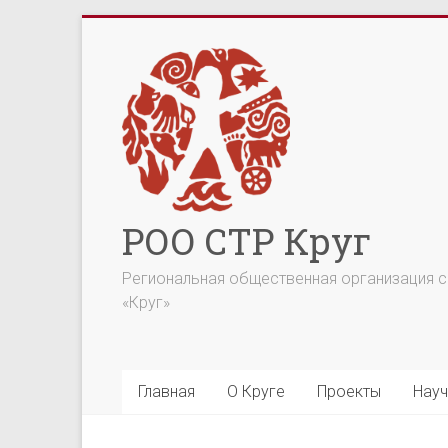
Перейти
к
содержимому
РОО СТР Круг
Региональная общественная организация со
«Круг»
Главная
О Круге
Проекты
Науч